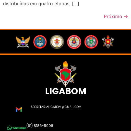
distribuídas em quatro etapas, […]
Próximo
→
LIGABOM
SECRETARIALIGABOM@GMAIL.COM
(61) 8186-5908