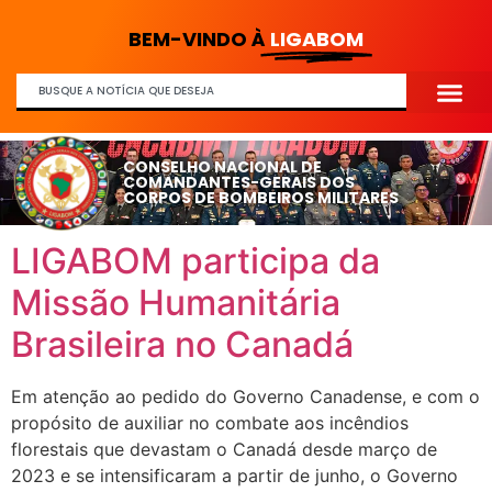
BEM-VINDO À
LIGABOM
CONSELHO NACIONAL DE
COMANDANTES-GERAIS DOS
CORPOS DE BOMBEIROS MILITARES
LIGABOM participa da
Missão Humanitária
Brasileira no Canadá
Em atenção ao pedido do Governo Canadense, e com o
propósito de auxiliar no combate aos incêndios
florestais que devastam o Canadá desde março de
2023 e se intensificaram a partir de junho, o Governo