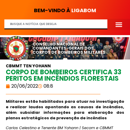
BEM-VINDO À
LIGABOM
CONSELHO NACIONAL DE
COMANDANTES-GERAIS DOS
CORPOS DE BOMBEIROS MILITARES
CBMMT TEN YOHANN
CORPO DE BOMBEIROS CERTIFICA 33
PERITOS EM INCÊNDIOS FLORESTAIS
20/06/2022
08:8
Militares estão habilitados para atuar na investigação
e realizar laudos apontando as causas de incêndios,
além subsidiar informações para elaboração dos
planos estratégicos de prevenção de incêndios
Carlos Celestino e Tenente BM Yohann | Secom e CBMMT