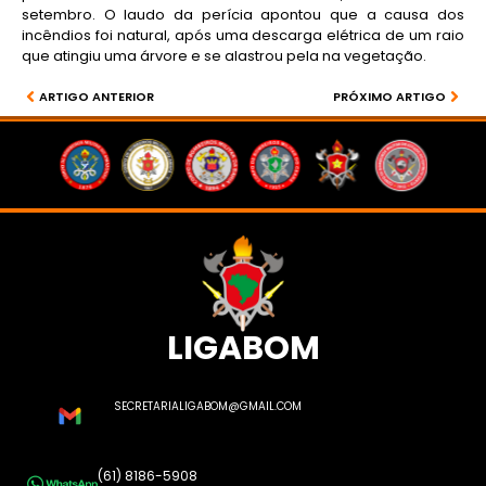
setembro. O laudo da perícia apontou que a causa dos
incêndios foi natural, após uma descarga elétrica de um raio
que atingiu uma árvore e se alastrou pela na vegetação.
ARTIGO ANTERIOR
PRÓXIMO ARTIGO
LIGABOM
SECRETARIALIGABOM@GMAIL.COM
(61) 8186-5908