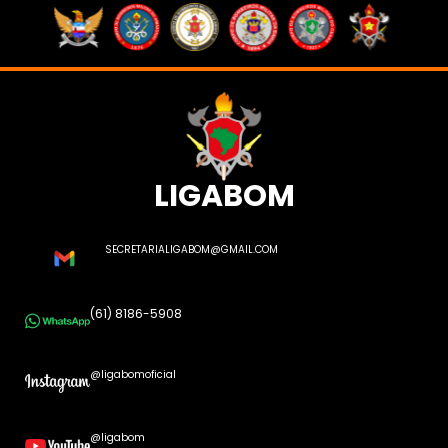
LIGABOM
SECRETARIALIGABOM@GMAIL.COM
(61) 8186-5908
@ligabomoficial
@ligabom