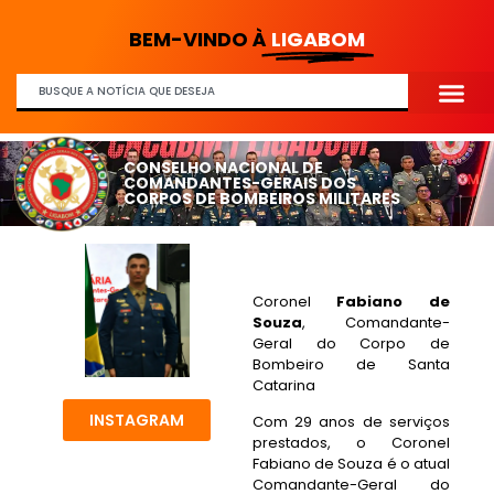
BEM-VINDO À
LIGABOM
CONSELHO NACIONAL DE
COMANDANTES-GERAIS DOS
CORPOS DE BOMBEIROS MILITARES
Coronel
Fabiano de
Souza
, Comandante-
Geral do Corpo de
Bombeiro de Santa
Catarina
INSTAGRAM
Com 29 anos de serviços
prestados, o Coronel
Fabiano de Souza é o atual
Comandante-Geral do