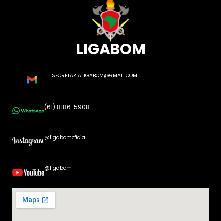
LIGABOM
SECRETARIALIGABOM@GMAIL.COM
(61) 8186-5908
@ligabomoficial
@ligabom