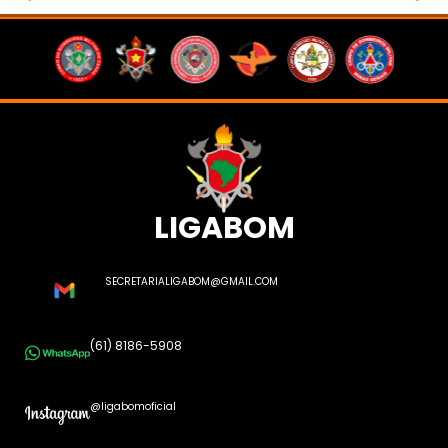
LIGABOM
SECRETARIALIGABOM@GMAIL.COM
(61) 8186-5908
@ligabomoficial