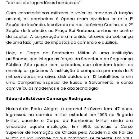
“dezessete legendários bombeiros”.
Com características militares e veículos movidos à tração
animal, os bombeiros à época eram divididos entre a 1ª
Seção de Incêndio, localizada na rua Jerônimo Coelho, e a 2ª
Seção de Incêndio, na Praça Rui Barbosa, ambas no centro
da capital. A corporação era mantida através da cobrança
de uma taxa, junto de impostos do comércio e auxílios.
Hoje, o Corpo de Bombeiros Militar é uma instituição
autônoma, que integra as forças da Secretaria da Segurança
Pública. São quase cem unidades, que atendem todos os
municípios gaúchos. A instituição é composta por mais de 3
mil servidores na ativa, distribuídos em 12 batalhões e em
uma Companhia Especial de Busca e Salvamento, e conta
com veículos modernos e de alta tecnologia.
Eduardo Estêvam Camargo Rodrigues
Natural de Porto Alegre, o coronel Estêvam tem 47 anos.
Ingressou na carreira militar estadual em 1993 na Brigada
Militar, quando o Corpo de Bombeiros Militar ainda era
vinculado àquela instituição. Em 1996, concluiu o Curso
Superior de Formação de Oficiais pela Academia de Polícia
Militar do Rio Grande do Sul, tornando-se tenente. Em 2001,