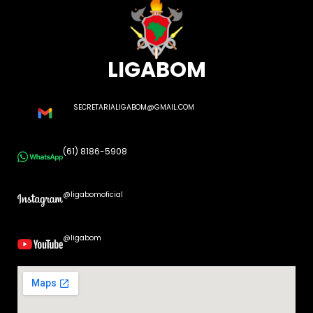
LIGABOM
SECRETARIALIGABOM@GMAIL.COM
(61) 8186-5908
@ligabomoficial
@ligabom