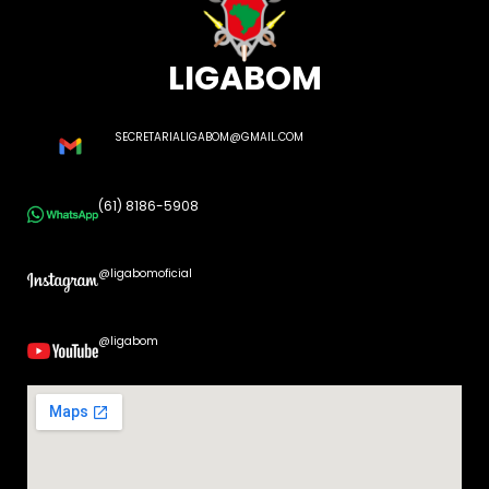
LIGABOM
SECRETARIALIGABOM@GMAIL.COM
(61) 8186-5908
@ligabomoficial
@ligabom