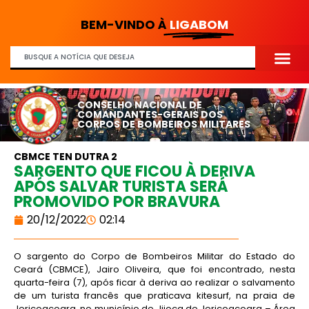
BEM-VINDO À
LIGABOM
CONSELHO NACIONAL DE
COMANDANTES-GERAIS DOS
CORPOS DE BOMBEIROS MILITARES
CBMCE TEN DUTRA 2
SARGENTO QUE FICOU À DERIVA
APÓS SALVAR TURISTA SERÁ
PROMOVIDO POR BRAVURA
20/12/2022
02:14
O sargento do Corpo de Bombeiros Militar do Estado do
Ceará (CBMCE), Jairo Oliveira, que foi encontrado, nesta
quarta-feira (7), após ficar à deriva ao realizar o salvamento
de um turista francês que praticava kitesurf, na praia de
Jericoacoara, no município de Jijoca de Jericoacoara – Área