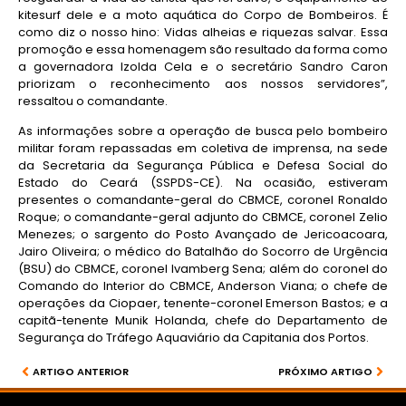
kitesurf dele e a moto aquática do Corpo de Bombeiros. É
como diz o nosso hino: Vidas alheias e riquezas salvar. Essa
promoção e essa homenagem são resultado da forma como
a governadora Izolda Cela e o secretário Sandro Caron
priorizam o reconhecimento aos nossos servidores”,
ressaltou o comandante.
As informações sobre a operação de busca pelo bombeiro
militar foram repassadas em coletiva de imprensa, na sede
da Secretaria da Segurança Pública e Defesa Social do
Estado do Ceará (SSPDS-CE). Na ocasião, estiveram
presentes o comandante-geral do CBMCE, coronel Ronaldo
Roque; o comandante-geral adjunto do CBMCE, coronel Zelio
Menezes; o sargento do Posto Avançado de Jericoacoara,
Jairo Oliveira; o médico do Batalhão do Socorro de Urgência
(BSU) do CBMCE, coronel Ivamberg Sena; além do coronel do
Comando do Interior do CBMCE, Anderson Viana; o chefe de
operações da Ciopaer, tenente-coronel Emerson Bastos; e a
capitã-tenente Munik Holanda, chefe do Departamento de
Segurança do Tráfego Aquaviário da Capitania dos Portos.
ARTIGO ANTERIOR
PRÓXIMO ARTIGO