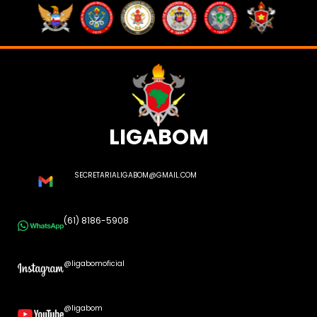
LIGABOM
SECRETARIALIGABOM@GMAIL.COM
(61) 8186-5908
@ligabomoficial
@ligabom