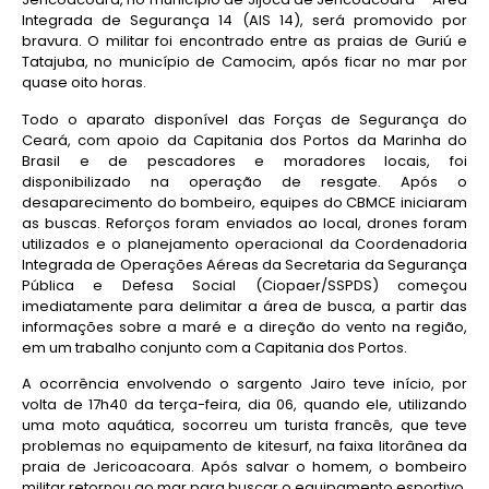
Integrada de Segurança 14 (AIS 14), será promovido por
bravura. O militar foi encontrado entre as praias de Guriú e
Tatajuba, no município de Camocim, após ficar no mar por
quase oito horas.
Todo o aparato disponível das Forças de Segurança do
Ceará, com apoio da Capitania dos Portos da Marinha do
Brasil e de pescadores e moradores locais, foi
disponibilizado na operação de resgate. Após o
desaparecimento do bombeiro, equipes do CBMCE iniciaram
as buscas. Reforços foram enviados ao local, drones foram
utilizados e o planejamento operacional da Coordenadoria
Integrada de Operações Aéreas da Secretaria da Segurança
Pública e Defesa Social (Ciopaer/SSPDS) começou
imediatamente para delimitar a área de busca, a partir das
informações sobre a maré e a direção do vento na região,
em um trabalho conjunto com a Capitania dos Portos.
A ocorrência envolvendo o sargento Jairo teve início, por
volta de 17h40 da terça-feira, dia 06, quando ele, utilizando
uma moto aquática, socorreu um turista francês, que teve
problemas no equipamento de kitesurf, na faixa litorânea da
praia de Jericoacoara. Após salvar o homem, o bombeiro
militar retornou ao mar para buscar o equipamento esportivo,