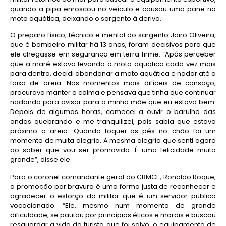
quando a pipa enroscou no veículo e causou uma pane na
moto aquática, deixando o sargento à deriva.
O preparo físico, técnico e mental do sargento Jairo Oliveira,
que é bombeiro militar há 13 anos, foram decisivos para que
ele chegasse em segurança em terra firme. “Após perceber
que a maré estava levando a moto aquática cada vez mais
para dentro, decidi abandonar a moto aquática e nadar até a
faixa de areia. Nos momentos mais difíceis de cansaço,
procurava manter a calma e pensava que tinha que continuar
nadando para avisar para a minha mãe que eu estava bem.
Depois de algumas horas, comecei a ouvir o barulho das
ondas quebrando e me tranquilizei, pois sabia que estava
próximo a areia. Quando toquei os pés no chão foi um
momento de muita alegria. A mesma alegria que senti agora
ao saber que vou ser promovido. É uma felicidade muito
grande”, disse ele.
Para o coronel comandante geral do CBMCE, Ronaldo Roque,
a promoção por bravura é uma forma justa de reconhecer e
agradecer o esforço do militar que é um servidor público
vocacionado. “Ele, mesmo num momento de grande
dificuldade, se pautou por princípios éticos e morais e buscou
resguardar a vida do turista que foi salvo, o equipamento de