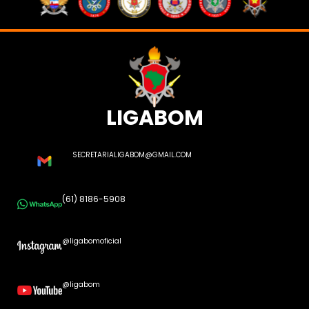
LIGABOM
SECRETARIALIGABOM@GMAIL.COM
(61) 8186-5908
@ligabomoficial
@ligabom