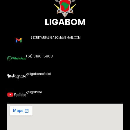
LIGABOM
SECRETARIALIGABOM@GMAIL.COM
(61) 8186-5908
@ligabomoficial
@ligabom