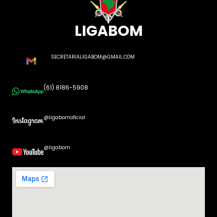
LIGABOM
SECRETARIALIGABOM@GMAIL.COM
(61) 8186-5908
@ligabomoficial
@ligabom