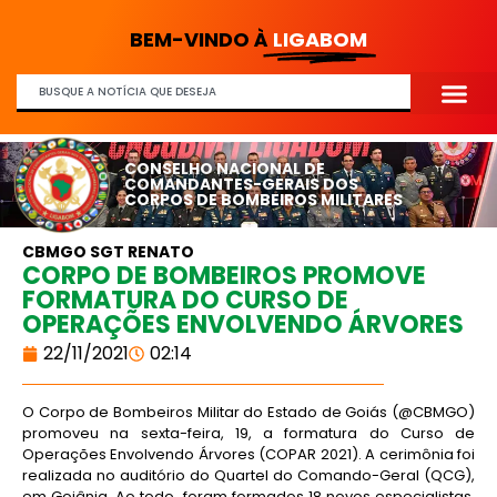
BEM-VINDO À
LIGABOM
CONSELHO NACIONAL DE
COMANDANTES-GERAIS DOS
CORPOS DE BOMBEIROS MILITARES
CBMGO SGT RENATO
CORPO DE BOMBEIROS PROMOVE
FORMATURA DO CURSO DE
OPERAÇÕES ENVOLVENDO ÁRVORES
22/11/2021
02:14
O Corpo de Bombeiros Militar do Estado de Goiás (@CBMGO)
promoveu na sexta-feira, 19, a formatura do Curso de
Operações Envolvendo Árvores (COPAR 2021). A cerimônia foi
realizada no auditório do Quartel do Comando-Geral (QCG),
em Goiânia. Ao todo, foram formados 18 novos especialistas,