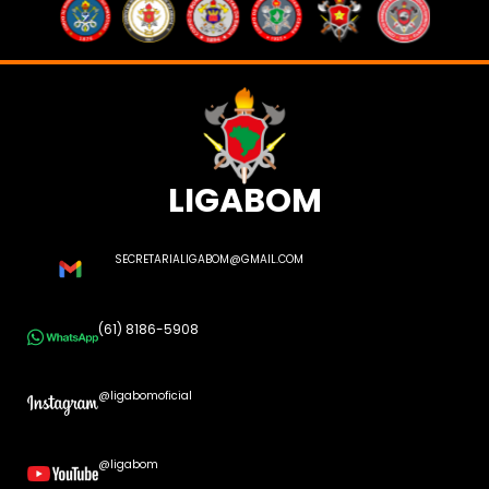
LIGABOM
SECRETARIALIGABOM@GMAIL.COM
(61) 8186-5908
@ligabomoficial
@ligabom