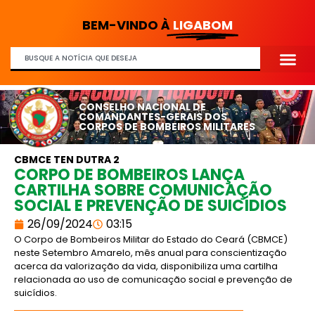
BEM-VINDO À
LIGABOM
CONSELHO NACIONAL DE
COMANDANTES-GERAIS DOS
CORPOS DE BOMBEIROS MILITARES
CBMCE TEN DUTRA 2
CORPO DE BOMBEIROS LANÇA
CARTILHA SOBRE COMUNICAÇÃO
SOCIAL E PREVENÇÃO DE SUICÍDIOS
26/09/2024
03:15
O Corpo de Bombeiros Militar do Estado do Ceará (CBMCE)
neste Setembro Amarelo, mês anual para conscientização
acerca da valorização da vida, disponibiliza uma cartilha
relacionada ao uso de comunicação social e prevenção de
suicídios.