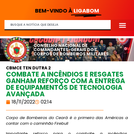
BEM-VINDO À
LIGABOM
CONSELHO NACIONAL DE
COMANDANTES-GERAIS DOS
CORPOS DE BOMBEIROS MILITARES
CBMCE TEN DUTRA 2
COMBATE A INCÊNDIOS E RESGATES
GANHAM REFORÇO COM A ENTREGA
DE EQUIPAMENTOS DE TECNOLOGIA
AVANÇADA
18/11/2022
02:14
Corpo de Bombeiros do Ceará é o primeiro das Américas a
contar com o caminhão Firebull
Importante reforço para o combate a incêndios,