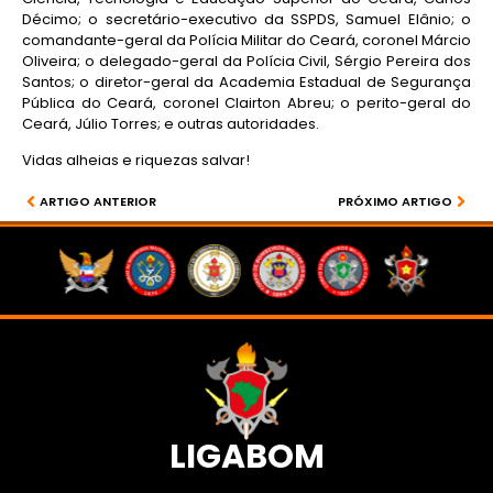
Décimo; o secretário-executivo da SSPDS, Samuel Elânio; o
comandante-geral da Polícia Militar do Ceará, coronel Márcio
Oliveira; o delegado-geral da Polícia Civil, Sérgio Pereira dos
Santos; o diretor-geral da Academia Estadual de Segurança
Pública do Ceará, coronel Clairton Abreu; o perito-geral do
Ceará, Júlio Torres; e outras autoridades.
Vidas alheias e riquezas salvar!
ARTIGO ANTERIOR
PRÓXIMO ARTIGO
LIGABOM