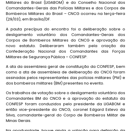
Militares do Brasil (LIGABOM) e do Conselho Nacional dos
Comandantes-Gerais das Polícias Militares e dos Corpos de
Bombeiros Militares do Brasil – CNCG ocorreu na terça-feira
(29/03), em Brasília/DF.
A pauta precípua do encontro foi a deliberação sobre o
desligamento voluntário dos Comandantes-Gerais dos
Corpos de Bombeiros Militares do CNCG e aprovação do
novo estatuto. Deliberaram também pela criação da
Confederação Nacional dos Comandantes das Forças
Militares de Segurança Pública – CONFESP.
A ata da assembleia geral de constituição da CONFESP, bem
como a ata de assembleia de deliberação do CNCG foram
assinadas pelos representantes das polícias militares (PM) e
dos bombeiros militares (BM) presentes no evento.
Os trabalhos de votação sobre o desligamento voluntário dos
Comandantes BM do CNCG e a aprovação do estatuto da
CONFESP foram conduzidos pelo presidente da LIGABOM e
então vice-presidente do CNCG, coronel Edgard Estevo da
Silva, comandante-geral do Corpo de Bombeiros Militar de
Minas Gerais.
Na oportunidade, houve ainda a votação para definição da