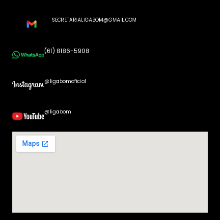
SECRETARIALIGABOM@GMAIL.COM
(61) 8186-5908
@ligabomoficial
@ligabom