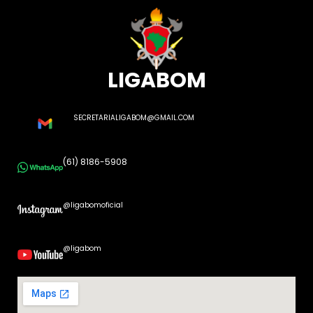
LIGABOM
SECRETARIALIGABOM@GMAIL.COM
(61) 8186-5908
@ligabomoficial
@ligabom