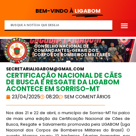
BEM-VINDO À
LIGABOM
CONSELHO NACIONAL DE
COMANDANTES-GERAIS DOS
CORPOS DE BOMBEIROS MILITARES
SECRETARIALIGABOM@GMAIL.COM
CERTIFICAÇÃO NACIONAL DE CÃES
DE BUSCA E RESGATE DA LIGABOM
ACONTECE EM SORRISO-MT
23/04/2025
08:20
SEM COMENTÁRIOS
Nos dias 21 e 22 de abril, o município de Sorriso-MT foi palco
de mais uma edição da Certificação Nacional de Cães de
Busca, Resgate e Salvamento promovida pela LIGABOM (Liga
Nacional dos Corpos de Bombeiros Militares do Brasil). O
evento técnico reuniu 12 binômios (duplas formadas por