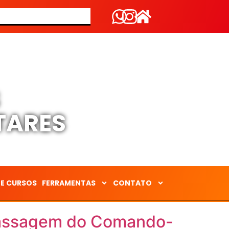
S
TARES
DE CURSOS
FERRAMENTAS
CONTATO
 passagem do Comando-