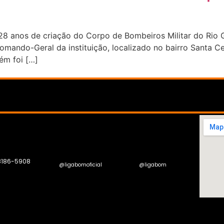
 anos de criação do Corpo de Bombeiros Militar do Rio 
mando-Geral da instituição, localizado no bairro Santa Cec
ém foi […]
 8186-5908
@ligabomoficial
@ligabom