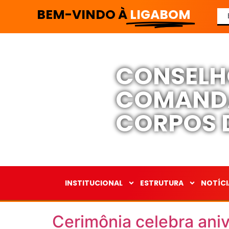
BEM-VINDO À
LIGABOM
CONSELH
COMANDA
CORPOS D
INSTITUCIONAL
ESTRUTURA
NOTÍCI
Cerimônia celebra an