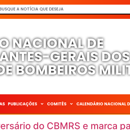
O NACIONAL DE
NTES-GERAIS DO
E BOMBEIROS MILI
AS
PUBLICAÇÕES
COMITÊS
CALENDÁRIO NACIONAL 
iversário do CBMRS e marca