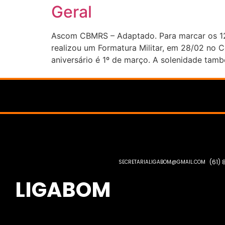
Geral
Ascom CBMRS – Adaptado. Para marcar os 128
realizou um Formatura Militar, em 28/02 no Co
aniversário é 1º de março. A solenidade tamb
(61)
SECRETARIALIGABOM@GMAIL.COM
LIGABOM