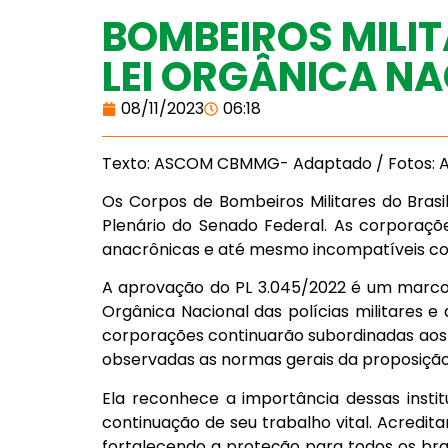
BOMBEIROS MIL
LEI ORGÂNICA N
08/11/2023
06:18
Texto: ASCOM CBMMG- Adaptado / Fotos:
Os Corpos de Bombeiros Militares do Brasil
Plenário do Senado Federal. As corporaçõe
anacrônicas e até mesmo incompatíveis com
A aprovação do PL 3.045/2022 é um marco le
Orgânica Nacional das polícias militares e
corporações continuarão subordinadas aos g
observadas as normas gerais da proposiçã
Ela reconhece a importância dessas insti
continuação de seu trabalho vital. Acredit
fortalecendo a proteção para todos os bras