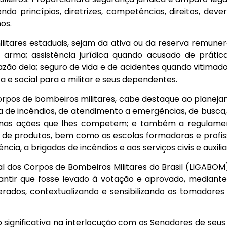
do princípios, diretrizes, competências, direitos, dev
os.
militares estaduais, sejam da ativa ou da reserva remun
de arma; assistência jurídica quando acusado de prática
zão dela; seguro de vida e de acidentes quando vitimado
a e social para o militar e seus dependentes.
orpos de bombeiros militares, cabe destaque ao planej
a de incêndios, de atendimento a emergências, de busca, 
ia nas ações que lhes competem; e também a regulamen
de produtos, bem como as escolas formadoras e profissio
cia, a brigadas de incêndios e aos serviços civis e auxil
al dos Corpos de Bombeiros Militares do Brasil (LIGAB
rantir que fosse levado à votação e aprovado, mediante
erados, contextualizando e sensibilizando os tomadores
significativa na interlocução com os Senadores de seus