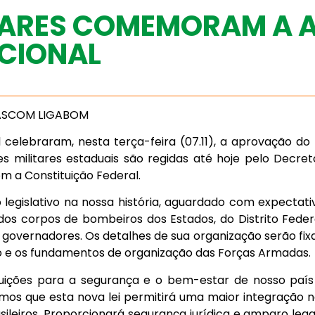
ITARES COMEMORAM A
ACIONAL
 ASCOM LIGABOM
 celebraram, nesta terça-feira (07.11), a aprovação do
s militares estaduais são regidas até hoje pelo Decret
 a Constituição Federal.
gislativo na nossa história, aguardado com expectativa
 dos corpos de bombeiros dos Estados, do Distrito Federa
overnadores. Os detalhes de sua organização serão fixad
o e os fundamentos de organização das Forças Armadas.
tuições para a segurança e o bem-estar de nosso paí
amos que esta nova lei permitirá uma maior integração 
ileiros. Proporcionará segurança jurídica e amparo legal