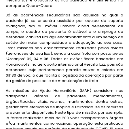
Hercílio Luz, e o Arcanjo-03 fica baseado em Blumenau, no
aeroporto Quero-Quero.
Já as ocorrências secundárias são aquelas na qual o
paciente já se encontra assistido por equipe de suporte
avançado, fixo ou móvel. Embora ainda dependente de
tempo, o quadro do paciente é estável e o emprego da
aeronave viabiliza um ágil encaminhamento a um serviço de
saúde de maior complexidade e adequação ao seu caso.
Estas missões são eminentemente realizadas pelos aviões
(aeronaves de asa fixa), sendo a atual frota composta pelos
“Arcanjos” 02, 04 e 06. Todos os aviões ficam baseados em
Florianópolis, no aeroporto internacional Hercílio Luz, pois são
aeronaves cuja performance permite cruzar o estado em
01h30 de voo, o que facilita a logística da operação por parte
da gestão de pessoal e de manutenção da frota.
As missões de Ajuda Humanitária (MAH) consistem nos
transportes aéreos de pacientes, medicamentos,
órgãos/tecidos vitais, vacinas, mantimentos, dentre outros,
geralmente efetuados de inopino e utilizando-se os recursos
previamente disponíveis. Neste tipo de missão, por exemplo,
já foram realizados mais de 200 voos transportando órgãos
e/ou mantimentos como vacinas, operação esta praticada
em larga escala no período da pandemia do COVID-19, pois