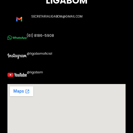
LIGABOM
SECRETARIALIGABOM@GMAIL.COM
(61) 8186-5908
@ligabomoficial
@ligabom