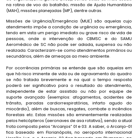
na rotina de voo do batalhão; missão de Ajuda Humanitária
(MAH), missões planejadas (MP), dentre outras.
Missões de Urgência/Emergência (MUE) são aquelas cujo
atendimento impõe a condição de urgência ou emergência,
tendo em vista um perigo imediato ou grave risco de vida de
pessoas, onde a intervenção do CBMSC e do SAMU
Aeromédico de SC não pode ser adiada, suspensa ou não
realizada. Caracterizam-se como atendimentos primários ou
secundários, além de ameaças ao meio ambiente.
Por ocorrências primárias se entende que são aquelas em
que há risco iminente de vida ou de agravamento do quadro
se não tratada brevemente e na qual o tempo resposta
poderá ser significativo para o resultado do atendimento,
independente de estar assistido ou não por equipe de
suporte avançado (exemplos: afogamentos, acidentes de
trânsito, paradas cardiorrespiratórias, infarto agudo do
miocárdio), além de buscas, resgates, combate a incêndios
florestais etc. Estas missões são eminentemente realizadas
pelos helicópteros (aeronaves de asa rotativa), sendo a atual
frota composta pelos “Arcanjos” 01 e 03. A saber, o Arcanjo-01
fica baseado em Florianópolis, no aeroporto internacional