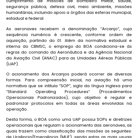
cumprimento de missões de bombeiro militar, saúde,
segurança pública, defesa civil, meio ambiente, missões
humanitárias, incluindo apoio a órgãos das esferas municipal,
estadual e federal.
As aeronaves recebem a denominação “Arcanjo”, cuja
sequência numérica é crescente, conforme ordem de
aquisição, partindo do 01. Além da normativa estadual e
interna do CBMSC, o emprego do BOA condiciona-se às
regras do comando da Aeronáutica e da Agência Nacional
da Aviação Civil (ANAC) para as Unidades Aéreas Públicas
(UAP).
O acionamento dos Arcanjos poderá ocorrer de diversas
formas. Para compreensão inicial, na aviação há uma
normativa que se intitula “SOP”, sigla da língua inglesa para
“Standard Operating Procedures” (Procedimentos
Operacionais Padronizados), cujo objetivo é regular e
padronizar protocolos em todas as áreas envolvidas na
operação.
Desta forma, o BOA como uma UAP possui SOPs e diretrizes
operacionais que regulam o acionamento das aeronaves, as
quais trazem como classificação das missões as seguintes:
de Urgência/Emergência (MUE), sendo estas as mais usuais