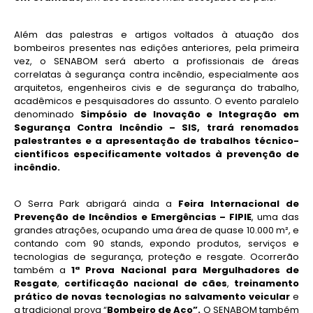
Além das palestras e artigos voltados à atuação dos
bombeiros presentes nas edições anteriores, pela primeira
vez, o SENABOM será aberto a profissionais de áreas
correlatas à segurança contra incêndio, especialmente aos
arquitetos, engenheiros civis e de segurança do trabalho,
acadêmicos e pesquisadores do assunto. O evento paralelo
denominado
Simpósio de Inovação e Integração em
Segurança Contra Incêndio – SIS, trará renomados
palestrantes e a apresentação de trabalhos técnico-
científicos especificamente voltados à prevenção de
incêndio.
O Serra Park abrigará ainda a
Feira Internacional de
Prevenção de Incêndios e Emergências – FIPIE
, uma das
grandes atrações, ocupando uma área de quase 10.000 m², e
contando com 90 stands, expondo produtos, serviços e
tecnologias de segurança, proteção e resgate. Ocorrerão
também a
1ª Prova Nacional para Mergulhadores de
Resgate
,
certificação nacional de cães
,
treinamento
prático de novas tecnologias no salvamento veicular
e
a tradicional prova “
Bombeiro de Aço”.
O SENABOM também