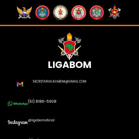
LIGABOM
SECRETARIALIGABOM@GMAIL.COM
(61) 8186-5908
@ligabomoficial