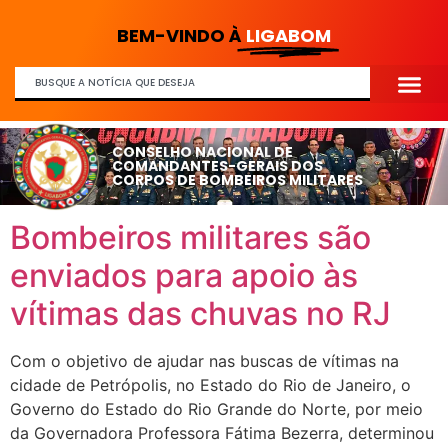
BEM-VINDO À
LIGABOM
CONSELHO NACIONAL DE
COMANDANTES-GERAIS DOS
CORPOS DE BOMBEIROS MILITARES
Bombeiros militares são
enviados para apoio às
vítimas das chuvas no RJ
Com o objetivo de ajudar nas buscas de vítimas na
cidade de Petrópolis, no Estado do Rio de Janeiro, o
Governo do Estado do Rio Grande do Norte, por meio
da Governadora Professora Fátima Bezerra, determinou