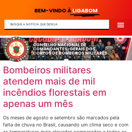
BEM-VINDO À
LIGABOM
CONSELHO NACIONAL DE
COMANDANTES-GERAIS DOS
CORPOS DE BOMBEIROS MILITARES
Bombeiros militares
atendem mais de mil
incêndios florestais em
apenas um mês
Os meses de agosto e setembro são marcados pela
falta de chuva no Brasil, causando um clima seco e com
as temperaturas mais elevadas comparadas a todos os