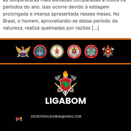
períodos do ano. Isso ocorre devido à estiagem
prolongada e intensa apresentada nesses meses. No
Brasil, o homem, aproveitando-se desse período da
natureza, realiza queimadas por razões […]
LIGABOM
SECRETARIALIGABOM@GMAIL.COM