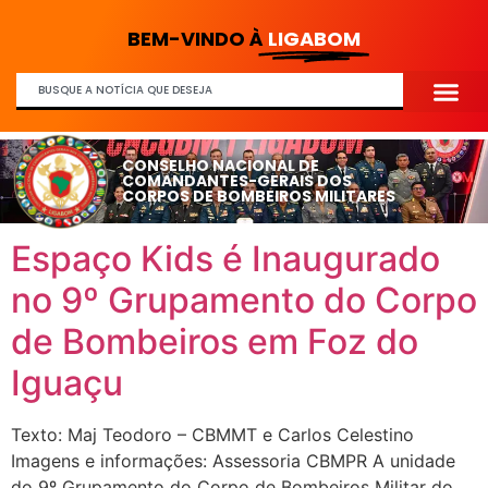
BEM-VINDO À
LIGABOM
CONSELHO NACIONAL DE
COMANDANTES-GERAIS DOS
CORPOS DE BOMBEIROS MILITARES
Espaço Kids é Inaugurado
no 9º Grupamento do Corpo
de Bombeiros em Foz do
Iguaçu
Texto: Maj Teodoro – CBMMT e Carlos Celestino
Imagens e informações: Assessoria CBMPR A unidade
do 9º Grupamento do Corpo de Bombeiros Militar do