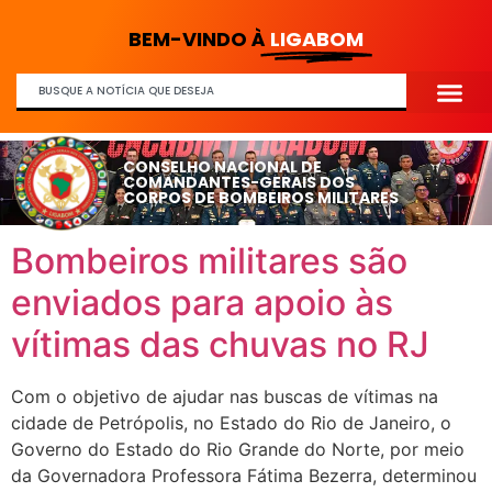
BEM-VINDO À
LIGABOM
CONSELHO NACIONAL DE
COMANDANTES-GERAIS DOS
CORPOS DE BOMBEIROS MILITARES
Bombeiros militares são
enviados para apoio às
vítimas das chuvas no RJ
Com o objetivo de ajudar nas buscas de vítimas na
cidade de Petrópolis, no Estado do Rio de Janeiro, o
Governo do Estado do Rio Grande do Norte, por meio
da Governadora Professora Fátima Bezerra, determinou