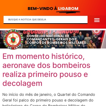
BEM-VINDO À
LIGABOM
CONSELHO NACIONAL DE
COMANDANTES-GERAIS DOS
CORPOS DE BOMBEIROS MILITARES
Em momento histórico,
aeronave dos bombeiros
realiza primeiro pouso e
decolagem
No início do mês de janeiro, o Quartel do Comando
Geral foi palco do primeiro pouso e decolagem do
helicóptero do Corpo de Bombeiros Militar de