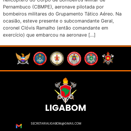
Pernambuco (CBMPE), aeronave pilotada por
bombeiros militares do Grupamento Tático Aéreo. Na
ocasião, esteve presente o subcomandante Geral,
coronel Clóvis Ramalho (então comandante em
exercício) que embarcou na aeronave […]
LIGABOM
SECRETARIALIGABOM@GMAIL.COM