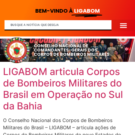
BEM-VINDO À
LIGABOM
CONSELHO NACIONAL DE
COMANDANTES-GERAIS DOS
CORPOS DE BOMBEIROS MILITARES
LIGABOM articula Corpos
de Bombeiros Militares do
Brasil em Operação no Sul
da Bahia
O Conselho Nacional dos Corpos de Bombeiros
Militares do Brasil – LIGABOM – articula ações de
Corpos de Bombeiros Militares de nove Estados do