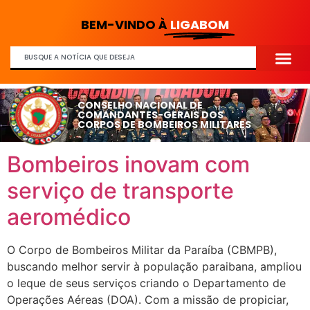
BEM-VINDO À
LIGABOM
CONSELHO NACIONAL DE
COMANDANTES-GERAIS DOS
CORPOS DE BOMBEIROS MILITARES
Bombeiros inovam com
serviço de transporte
aeromédico
O Corpo de Bombeiros Militar da Paraíba (CBMPB),
buscando melhor servir à população paraibana, ampliou
o leque de seus serviços criando o Departamento de
Operações Aéreas (DOA). Com a missão de propiciar,