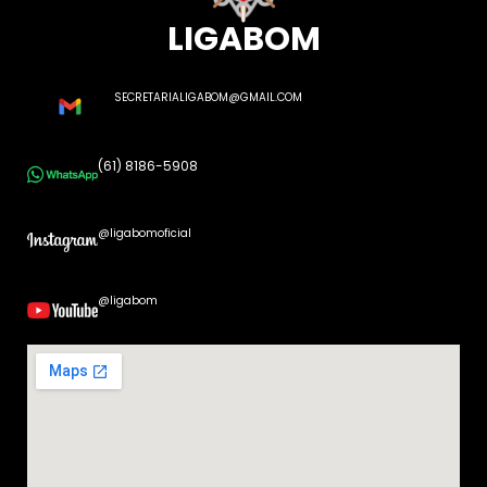
LIGABOM
SECRETARIALIGABOM@GMAIL.COM
(61) 8186-5908
@ligabomoficial
@ligabom