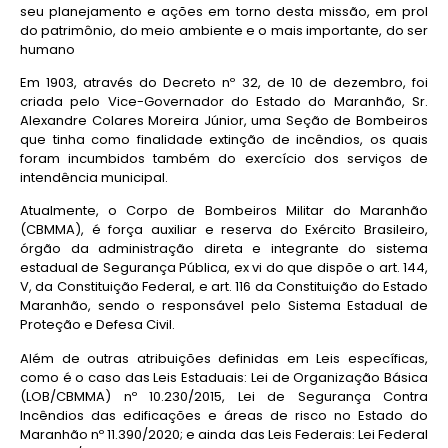
seu planejamento e ações em torno desta missão, em prol
do patrimônio, do meio ambiente e o mais importante, do ser
humano
Em 1903, através do Decreto nº 32, de 10 de dezembro, foi
criada pelo Vice-Governador do Estado do Maranhão, Sr.
Alexandre Colares Moreira Júnior, uma Seção de Bombeiros
que tinha como finalidade extinção de incêndios, os quais
foram incumbidos também do exercício dos serviços de
intendência municipal.
Atualmente, o Corpo de Bombeiros Militar do Maranhão
(CBMMA), é força auxiliar e reserva do Exército Brasileiro,
órgão da administração direta e integrante do sistema
estadual de Segurança Pública, ex vi do que dispõe o art. 144,
V, da Constituição Federal, e art. 116 da Constituição do Estado
Maranhão, sendo o responsável pelo Sistema Estadual de
Proteção e Defesa Civil.
Além de outras atribuições definidas em Leis específicas,
como é o caso das Leis Estaduais: Lei de Organização Básica
(LOB/CBMMA) nº 10.230/2015, Lei de Segurança Contra
Incêndios das edificações e áreas de risco no Estado do
Maranhão nº 11.390/2020; e ainda das Leis Federais: Lei Federal