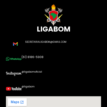
LIGABOM
SECRETARIALIGABOM@GMAIL.COM
(61) 8186-5908
@ligabomoficial
@ligabom