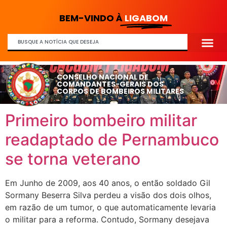
BEM-VINDO À
LIGABOM
CONSELHO NACIONAL DE
COMANDANTES-GERAIS DOS
CORPOS DE BOMBEIROS MILITARES
Primeiro bombeiro militar
readaptado de Pernambuco
se torna veterano
Em Junho de 2009, aos 40 anos, o então soldado Gil
Sormany Beserra Silva perdeu a visão dos dois olhos,
em razão de um tumor, o que automaticamente levaria
o militar para a reforma. Contudo, Sormany desejava