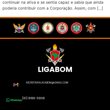
continuar na ativa e se sentia capaz e sabia que ainda
poderia contribuir com a Corporação. Assim, com […]
LIGABOM
SECRETARIALIGABOM@GMAIL.COM
(61) 8186-5908