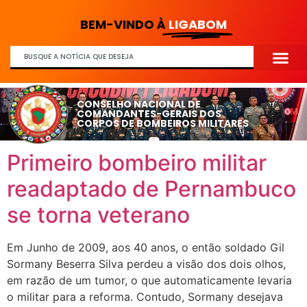
BEM-VINDO À
LIGABOM
CONSELHO NACIONAL DE
COMANDANTES-GERAIS DOS
CORPOS DE BOMBEIROS MILITARES
Primeiro bombeiro militar
readaptado de Pernambuco
se torna veterano
Em Junho de 2009, aos 40 anos, o então soldado Gil
Sormany Beserra Silva perdeu a visão dos dois olhos,
em razão de um tumor, o que automaticamente levaria
o militar para a reforma. Contudo, Sormany desejava