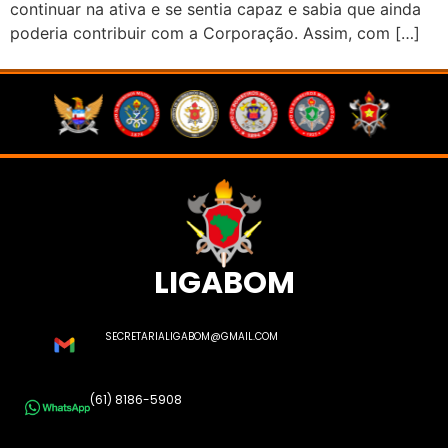
continuar na ativa e se sentia capaz e sabia que ainda
poderia contribuir com a Corporação. Assim, com […]
LIGABOM
SECRETARIALIGABOM@GMAIL.COM
(61) 8186-5908