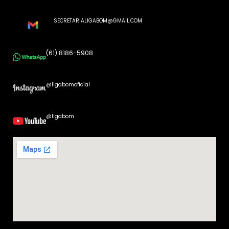
SECRETARIALIGABOM@GMAIL.COM
(61) 8186-5908
@ligabomoficial
@ligabom