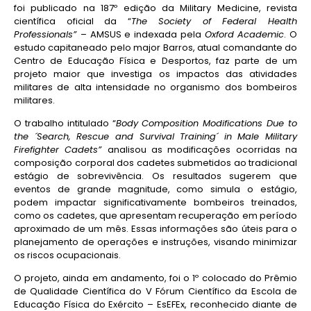
foi publicado na 187º edição da Military Medicine, revista
científica oficial da “
The Society of Federal Health
Professionals”
– AMSUS e indexada pela
Oxford Academic
. O
estudo capitaneado pelo major Barros, atual comandante do
Centro de Educação Física e Desportos, faz parte de um
projeto maior que investiga os impactos das atividades
militares de alta intensidade no organismo dos bombeiros
militares.
O trabalho intitulado “
Body Composition Modifications Due to
the ´Search, Rescue and Survival Training´ in Male Military
Firefighter Cadets”
analisou as modificações ocorridas na
composição corporal dos cadetes submetidos ao tradicional
estágio de sobrevivência. Os resultados sugerem que
eventos de grande magnitude, como simula o estágio,
podem impactar significativamente bombeiros treinados,
como os cadetes, que apresentam recuperação em período
aproximado de um mês. Essas informações são úteis para o
planejamento de operações e instruções, visando minimizar
os riscos ocupacionais.
O projeto, ainda em andamento, foi o 1º colocado do Prêmio
de Qualidade Científica do V Fórum Científico da Escola de
Educação Física do Exército – EsEFEx, reconhecido diante de