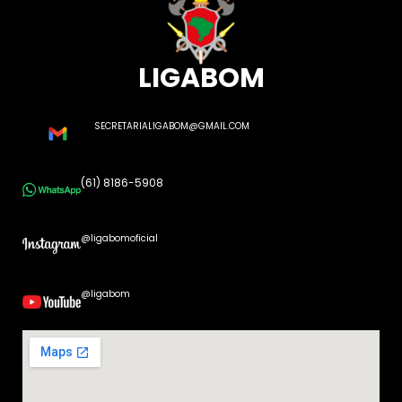
LIGABOM
SECRETARIALIGABOM@GMAIL.COM
(61) 8186-5908
@ligabomoficial
@ligabom