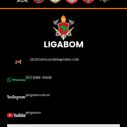
LIGABOM
SECRETARIALIGABOM@GMAIL.COM
(61) 8186-5908
@ligabomoficial
@ligabom