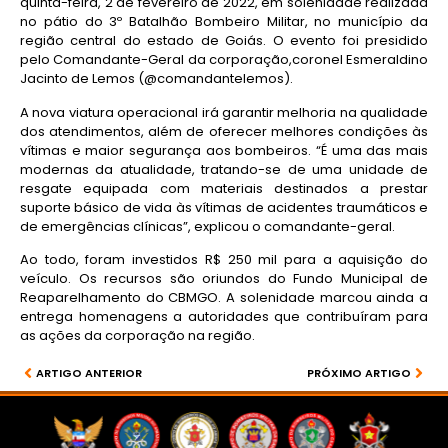
quinta-feira, 2 de fevereiro de 2022, em solenidade realizada
no pátio do 3º Batalhão Bombeiro Militar, no município da
região central do estado de Goiás. O evento foi presidido
pelo Comandante-Geral da corporação,coronel Esmeraldino
Jacinto de Lemos (@comandantelemos).
A nova viatura operacional irá garantir melhoria na qualidade
dos atendimentos, além de oferecer melhores condições às
vítimas e maior segurança aos bombeiros. “É uma das mais
modernas da atualidade, tratando-se de uma unidade de
resgate equipada com materiais destinados a prestar
suporte básico de vida às vítimas de acidentes traumáticos e
de emergências clínicas”, explicou o comandante-geral.
Ao todo, foram investidos R$ 250 mil para a aquisição do
veículo. Os recursos são oriundos do Fundo Municipal de
Reaparelhamento do CBMGO. A solenidade marcou ainda a
entrega homenagens a autoridades que contribuíram para
as ações da corporação na região.
ARTIGO ANTERIOR
PRÓXIMO ARTIGO