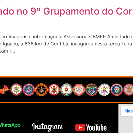
rado no 9º Grupamento do Co
tino Imagens e informações: Assessoria CBMPR A unidade
Iguaçu, a 636 km de Curitiba, inaugurou nesta terça-feira (
itam […]