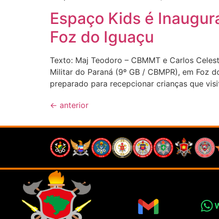
Espaço Kids é Inaugu
Foz do Iguaçu
Texto: Maj Teodoro – CBMMT e Carlos Celes
Militar do Paraná (9º GB / CBMPR), em Foz do 
preparado para recepcionar crianças que vis
←
anterior