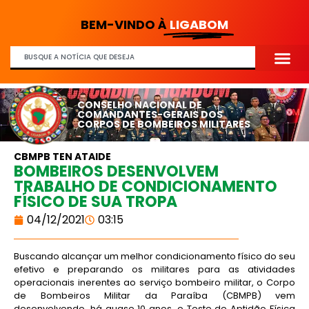
BEM-VINDO À
LIGABOM
CONSELHO NACIONAL DE
COMANDANTES-GERAIS DOS
CORPOS DE BOMBEIROS MILITARES
CBMPB TEN ATAIDE
BOMBEIROS DESENVOLVEM
TRABALHO DE CONDICIONAMENTO
FÍSICO DE SUA TROPA
04/12/2021
03:15
Buscando alcançar um melhor condicionamento físico do seu
efetivo e preparando os militares para as atividades
operacionais inerentes ao serviço bombeiro militar, o Corpo
de Bombeiros Militar da Paraíba (CBMPB) vem
desenvolvendo, há quase 10 anos, o Teste de Aptidão Física