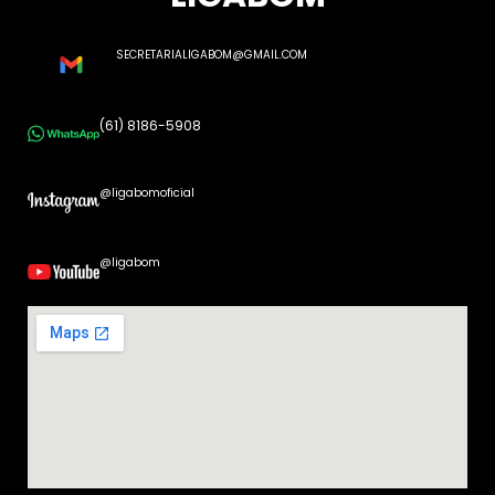
SECRETARIALIGABOM@GMAIL.COM
(61) 8186-5908
@ligabomoficial
@ligabom