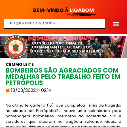
BEM-VINDO À
LIGABOM
CONSELHO NACIONAL DE
COMANDANTES-GERAIS DOS
CORPOS DE BOMBEIROS MILITARES
CBMMG LEITE
BOMBEIROS SÃO AGRACIADOS COM
MEDALHAS PELO TRABALHO FEITO EM
PETRÓPOLIS
18/03/2022
02:14
Na última terça-feira (15), que completou 1 mês da tragédia
na cidade de Petrópolis/RJ, houve uma solenidade para
homenagear bombeiros, membros da sociedade civil e
servidores que atuaram na tragédia salvando vidas, à
procura de vítimas ou em serviços pela retomada da cidade.