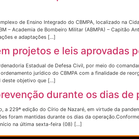
mplexo de Ensino Integrado do CBMPA, localizado na Cida
a ABM – Academia de Bombeiro Militar (ABMPA) – Capitão An
ações e adaptações […]
m projetos e leis aprovadas 
rdenadoria Estadual de Defesa Civil, por meio do comand
ordenamento jurídico do CBMPA com a finalidade de reorga
l deste objetivo que […]
prevenção durante os dias de
do, a 229ª edição do Círio de Nazaré, em virtude da pand
enções foram mantidas durante os dias da operação.Confo
ício na última sexta-feira (08) […]