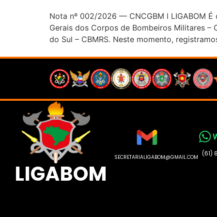
Nota nº 002/2026 — CNCGBM l LIGABOM É com
Gerais dos Corpos de Bombeiros Militares 
do Sul – CBMRS. Neste momento, registramos
(61)
SECRETARIALIGABOM@GMAIL.COM
LIGABOM