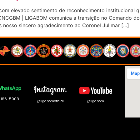
 elevado sentimento de reconhecimento institucional q
– CNCGBM | LIGABOM comunica a transição no Comando do 
 nosso sincero agradecimento ao Coronel Julimar […]
 8186-5908
@ligabomoficial
@ligabom