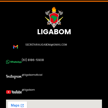
LIGABOM
SECRETARIALIGABOM@GMAIL.COM
(61) 8186-5908
@ligabomoficial
@ligabom