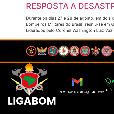
RESPOSTA A DESASTR
Durante os dias 27 e 28 de agosto, em dois 
Bombeiros Militares do Brasil) reuniu-se em G
Liderados pelo Coronel Washington Luiz Vaz J
(61)
SECRETARIALIGABOM@GMAIL.COM
LIGABOM