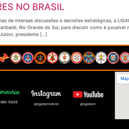
ES NO BRASIL
dias de intensas discussões e decisões estratégicas, a L
aribaldi, Rio Grande do Sul, para discutir como é possível 
únior, presidente […]
 8186-5908
@ligabomoficial
@ligabom