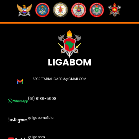
LIGABOM
SECRETARIALIGABOM@GMAIL.COM
(61) 8186-5908
@ligabomoficial
@ligabom