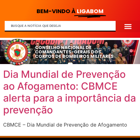
BEM-VINDO À
LIGABOM
CONSELHO NACIONAL DE
COMANDANTES-GERAIS DOS
CORPOS DE BOMBEIROS MILITARES
Dia Mundial de Prevenção
ao Afogamento: CBMCE
alerta para a importância da
prevenção
CBMCE – Dia Mundial de Prevenção de Afogamento