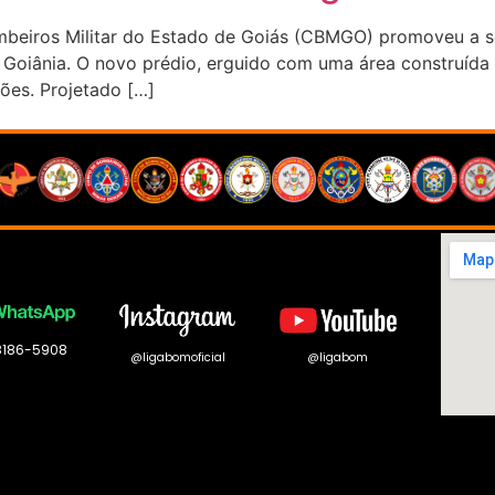
 Bombeiros Militar do Estado de Goiás (CBMGO) promoveu a
m Goiânia. O novo prédio, erguido com uma área construíd
ões. Projetado […]
 8186-5908
@ligabomoficial
@ligabom