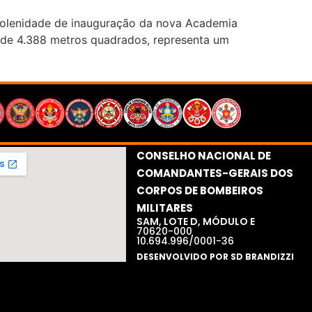
 solenidade de inauguração da nova Academia
a de 4.388 metros quadrados, representa um
CONSELHO NACIONAL DE
COMANDANTES-GERAIS DOS
CORPOS DE BOMBEIROS
MILITARES​
SAM, LOTE D, MÓDULO E
70620-000
10.694.996/0001-36
DESENVOLVIDO POR SD BRANDIZZI