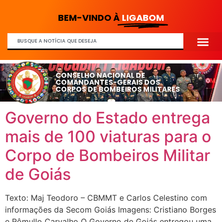
BEM-VINDO À
LIGABOM
CONSELHO NACIONAL DE
COMANDANTES-GERAIS DOS
CORPOS DE BOMBEIROS MILITARES
Governo do Estado entrega
mais de 100 viaturas para o
Corpo de Bombeiros Militar
de Goiás
Texto: Maj Teodoro – CBMMT e Carlos Celestino com
informações da Secom Goiás Imagens: Cristiano Borges
e Rômullo Carvalho O Governo de Goiás entregou uma