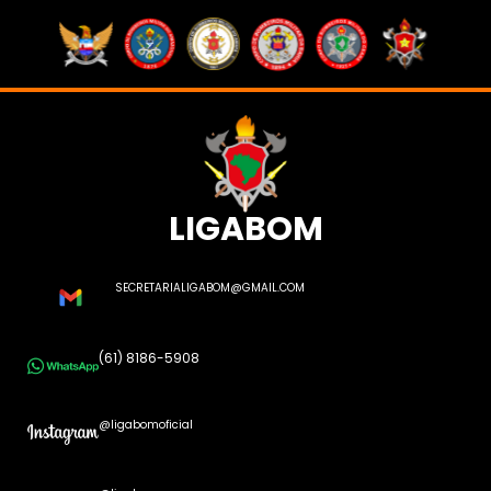
LIGABOM
SECRETARIALIGABOM@GMAIL.COM
(61) 8186-5908
@ligabomoficial