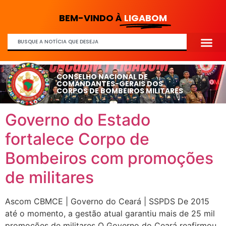
BEM-VINDO À
LIGABOM
CONSELHO NACIONAL DE
COMANDANTES-GERAIS DOS
CORPOS DE BOMBEIROS MILITARES
Governo do Estado
fortalece Corpo de
Bombeiros com promoções
de militares
Ascom CBMCE | Governo do Ceará | SSPDS De 2015
até o momento, a gestão atual garantiu mais de 25 mil
promoções de militares O Governo do Ceará reafirmou,