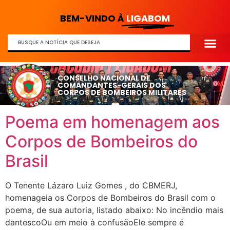
BEM-VINDO À
LIGABOM
CONSELHO NACIONAL DE
COMANDANTES-GERAIS DOS
CORPOS DE BOMBEIROS MILITARES
Poema em homenagem aos
Corpos de Bombeiros do
Brasil
O Tenente Lázaro Luiz Gomes , do CBMERJ,
homenageia os Corpos de Bombeiros do Brasil com o
poema, de sua autoria, listado abaixo: No incêndio mais
dantescoOu em meio à confusãoEle sempre é