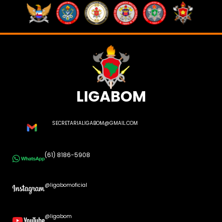
LIGABOM
SECRETARIALIGABOM@GMAIL.COM
(61) 8186-5908
@ligabomoficial
@ligabom